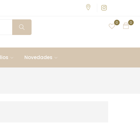
0
0
lios
Novedades