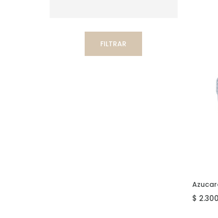
FILTRAR
AG
Azucare
$ 2.30