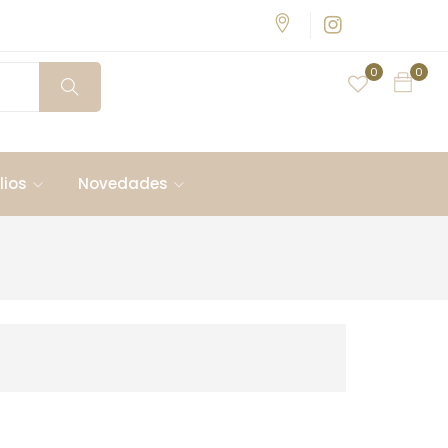
0
0
lios
Novedades